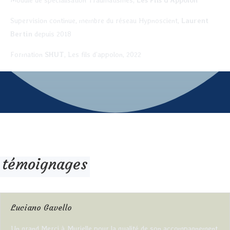
Module de spécialisation Traumatismes,
Les Fils d’Appolon
Supervision continue, membre du réseau Hypnoscient,
Laurent
Bertin
depuis 2018
Formation
SHUT
, Les fils d’appolon, 2022
témoignages
Luciano Gavello
Un grand Merci à Murielle pour la qualité de son accompagnement,