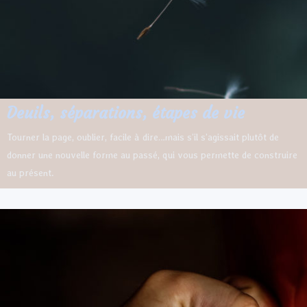
Deuils, séparations, étapes de vie
Tourner la page, oublier, facile à dire…mais s’il s’agissait plutôt de
donner une nouvelle forme au passé, qui vous permette de construire
au présent.