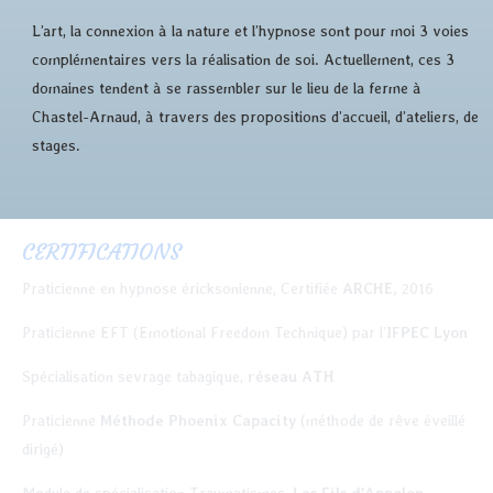
L’art, la connexion à la nature et l’hypnose sont pour moi 3 voies
complémentaires vers la réalisation de soi. Actuellement, ces 3
domaines tendent à se rassembler sur le lieu de la ferme à
Chastel-Arnaud, à travers des propositions d’accueil, d’ateliers, de
stages.
CERTIFICATIONS
Praticienne en hypnose éricksonienne, Certifiée
ARCHE,
2016
Praticienne EFT (Emotional Freedom Technique) par l’
IFPEC Lyon
Spécialisation sevrage tabagique,
réseau ATH
Praticienne
Méthode Phoenix Capacity
(méthode de rêve éveillé
dirigé)