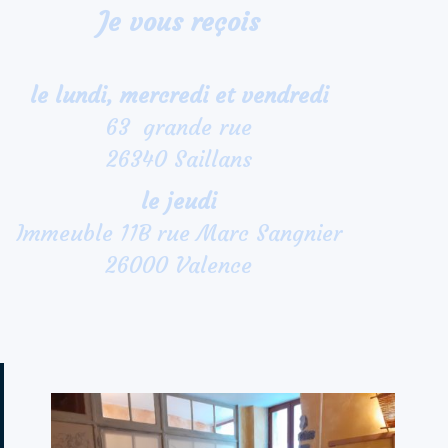
Je vous reçois
le lundi,
mercredi et vendredi
63 grande rue
26340 Saillans
le jeudi
Immeuble 11B rue Marc Sangnier
26000 Valence